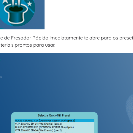
ne de Fresador Rápido imediatamente te abre para os prese
eriais prontos para usar.