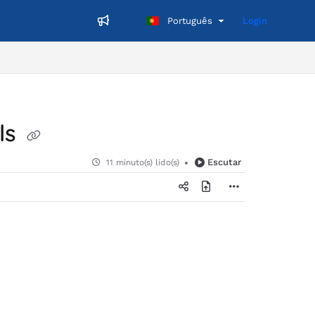
Português
Login
ls
Escutar
11 minuto(s) lido(s)