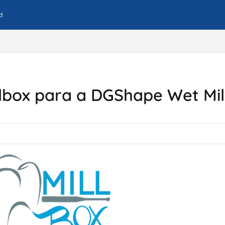
!
m/llms.txt
llbox para a DGShape Wet Mil