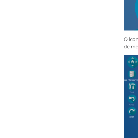
O Íco
de mat