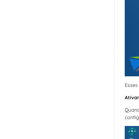
Esses 
Ativa
Quand
config