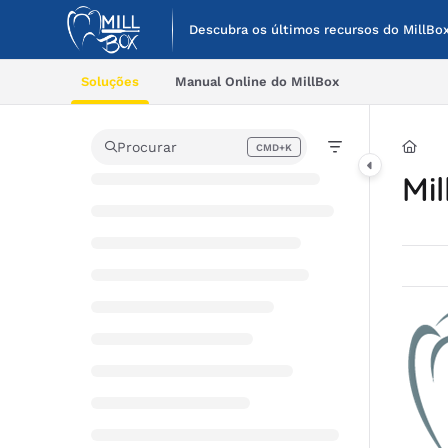
Documentation Index
Descubra os últimos recursos do MillBox
Fetch the complete documentation index at:
https://help.cimsystem.co
Soluções
Manual Online do MillBox
Use this file to discover all available pages before exploring further.
Procurar
CMD+K
Press CMD+K to open search
Mi