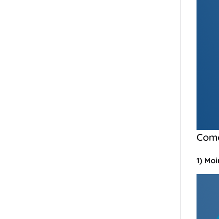
Come
1) Mo