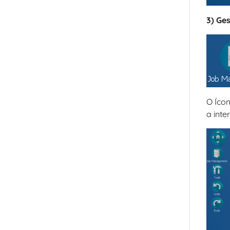
3) Ge
O Ícon
a inte