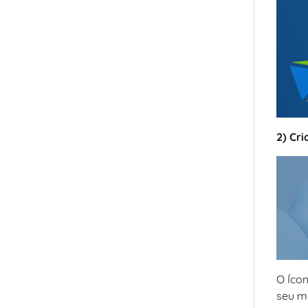
2) Cr
O Íco
seu ma